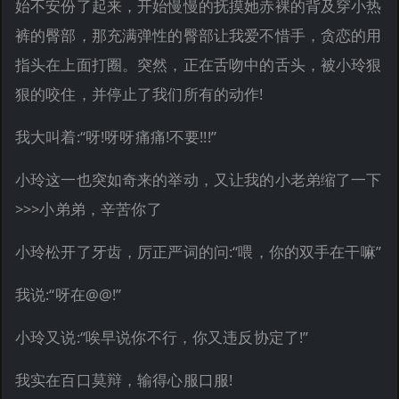
始不安份了起来，开始慢慢的抚摸她赤裸的背及穿小热
裤的臀部，那充满弹性的臀部让我爱不惜手，贪恋的用
指头在上面打圈。突然，正在舌吻中的舌头，被小玲狠
狠的咬住，并停止了我们所有的动作!
我大叫着:“呀!呀呀痛痛!不要!!!”
小玲这一也突如奇来的举动，又让我的小老弟缩了一下
>>>小弟弟，辛苦你了
小玲松开了牙齿，厉正严词的问:“喂，你的双手在干嘛”
我说:“呀在@@!”
小玲又说:“唉早说你不行，你又违反协定了!”
我实在百口莫辩，输得心服口服!