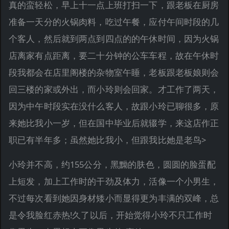
真的蛮轻松，早上十一点上班打扫一下，跟老板在厨房
准备一天分的火锅肉料，吃过午餐，应付午间时段的几
个客人，然后就到两点到四点的的午休时间，因为火锅
店离家有点距离，要二十分钟的公车车程，故在午休时
段我都会在店里阁楼的杂物室午睡，老板跟老板娘则会
回三楼的家或外出，而小玲则会回家。才工作了两天，
因为中午时段实在没什么客人，故跟小玲已聊很多，原
来她比我小一岁，但在国中毕业后就辍学，来这店作正
职已有半年多；虽然她比我小，但跟我比她是老鸟>
小玲并不高，约155公分，黑黝的肤色，圆圆的脸蛋配
上短发，加上工作时的干劲及体力，活像一个小男生，
不过每次看到她因身材矮小而显得更为丰满的双峰，总
是令我脸红赤热!久了以后，开始觉得小玲不只工作时