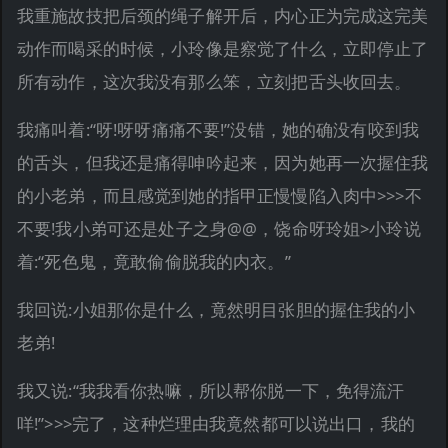
我重施故技把后颈的绳子解开后，内心正为完成这完美
动作而喝采的时候，小玲像是察觉了什么，立即停止了
所有动作，这次我没有那么笨，立刻把舌头收回去。
我痛叫着:“呀!呀呀痛痛不要!”没错，她的确没有咬到我
的舌头，但我还是痛得呻吟起来，因为她再一次握住我
的小老弟，而且感觉到她的指甲正慢慢陷入肉中>>>不
不要!我小弟可还是处子之身@@，饶命呀玲姐>小玲说
着:“死色鬼，竟敢偷偷脱我的内衣。”
我回说:小姐那你是什么，竟然明目张胆的握住我的小
老弟!
我又说:“我我看你热嘛，所以帮你脱一下，免得流汗
咩!”>>>完了，这种烂理由我竟然都可以说出口，我的