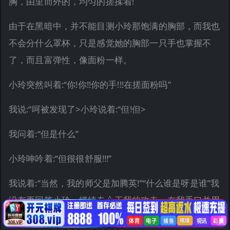
胸，由里而外的，均匀的搓揉着!
由于在黑暗中，并不能目测小玲那饱满的胸部，而我也
不会分什么罩杯，只是感觉她的胸部一只手也掌握不
了，而且富弹性，像面粉一样。
小玲突然叫着:“你!你!!你的手!!!在搓面粉吗”
我说:“呵被发现了>小玲说着:“但!但>
我问着:“但是什么”
小玲呻吟着:“但很很舒服!!!”
我说着:“当然，我的师父是加腾英!”“什么谁是呀是谁”我
没有再回答小玲，继续专心于我的攻击，在我手口并用
的刺激她胸部的时候，我的左手并没有闲着，我漫游于