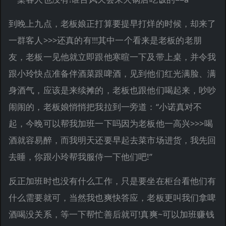
到晚上九点，老板娘正打算要提早打烊的时候，却来了
一群客人>>>还真的有!!!其中一个看来是老板的老朋
友，老板一见他就立即跟他寒暄一下及带上桌，并令我
跟小玲快点准备伴酒菜跟啤酒，见到他们红光满脸、满
身酒气，应该是来续摊的，老板也跟他们喝起来，吵吵
闹闹的，老板娘悄悄把我拉到一旁道：“小诺真对不
起，今晚可以帮我加班一下吗因为老板他一高兴>>>喝
酒就容易醉，而我明天还要早起去菜市场进货，我先回
去睡，你跟小玲帮我服侍一下他们吧!”
反正加班时也没有什么工作，只是要坐在柜台看他们有
什么需要就可，当然我也爽快答应，老板更叫我们拿啤
酒喝没关系，等一下帮忙善后就可!真爽~可以加班赚钱