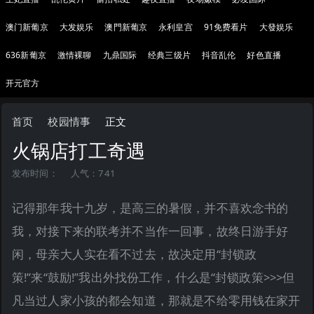
澳门新葡京
大发娱乐
澳門新葡京
永利皇宫
91免费看片
大發娱乐
636新葡京
激情裸聊
九鼎国际
经典三级片
抖音乱伦
好色直播
开元官方
首页
校园情事
正文
火锅店打工奇遇
发布时间：
人气：741
记得那年我十九岁，是高三的暑假，并不喜欢念书的
我，对接下来的联考并不当作一回事，故终日游手好
闲，母亲大人实在看不过去，故决定用“封锁政
策!”来“鼓励!”我出外找份工作，什么是“封锁政策>>>但
凡当过人家小孩的都会知道，那就是不给零用钱在家开