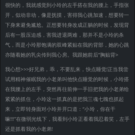
很快的，我就感觉到小玲的左手搭在我的腰上，手指张
开，似动非动，像是抚摸，害得我心跳加速，想要转一
下身来避免尴尬。正想要转身改成正躺的时候，发现背
后有一股压迫感，害我进退两难，那并不是小玲的杀
气，而是小玲那饱满的双峰紧贴在我的背部，她的心跳
亦随着她的乳尖传到我心房。我跟她前后“胸贴背>
我心想>>>好兄弟，乖，不要乱来，快点睡觉!正当我尝
试用精神催眠我的小老弟叫他快点睡觉的时候，小玲搭
在我腰上的左手，突然再往前伸一手旧把我的小老弟给
紧紧的抓住，小玲这一抓真的是把我三魂七魄也抓起
来，立即转身面对小玲并开口道：“小玲，你在干
嘛!!!”在微弱光线下，我看到小玲正看着我忍着笑，左手
还是抓着我的小老弟!