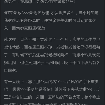
像男生，在思想上更像男生的“豪放@@”!
何谓“豪放”>>>豪迈奔放也!才认识没多久，当小玲知道
我家跟店有段距离时，便提议在午休时可以到她家休
息，因为她家跟店很近!
就这样，日子不知不觉就过了一个月，店里的工作早已
驾轻就熟，而在店里跟小玲、老板和老板娘已混得很熟
了，有时候下班后还会跟老板喝两杯，而跟小玲则玩闹
归玩闹，但也只局限于上班时间，晚上十点下班后就各
自回家。
有一天晚上，忘了那台风的名字==a台风的名字不重要
吧，嘿嘿>>>重要的是看倌们继续看下去就对啦^^!，反
正是中台以上的，外面一直哗啦的下着大雨，整个晚上
一桌客人也没有!谁台风天会来火锅店吃饭的==a