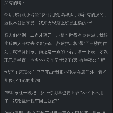
又有的喝>
然后我就跟小玲坐到柜台那边喝啤酒，聊着有的没的，
这根本就是享受，我来火锅店上班是正确的^^!
客人们坐到十二点才离开，老板也醉得有点迷煳，我跟
小玲两人开始去收桌洗碗，然后把老板“带”回三楼的住
处，就准备回家。雨还是一直的下着，看一下表，才发
现已是半夜一点多>>>公车早就没了!嘿~有半夜公车吗!!!
“糟了！尾班公车早已开出”我跟小玲站在店门外，看着
那像小河流的水沟!
“来我家住一晚吧，反正你明早也要上班!”>>>“不不用
了，我改坐计程车回去就好!”
“你白痴耶，现在截到车司机一定会收附加费，那你加