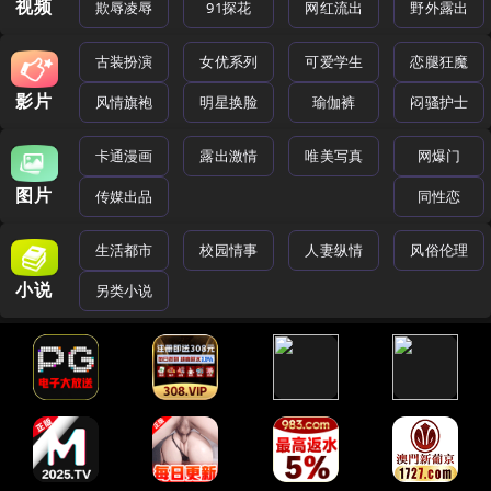
视频
欺辱凌辱
91探花
网红流出
野外露出
古装扮演
女优系列
可爱学生
恋腿狂魔
影片
风情旗袍
明星换脸
瑜伽裤
闷骚护士
卡通漫画
露出激情
唯美写真
网爆门
图片
传媒出品
同性恋
生活都市
校园情事
人妻纵情
风俗伦理
小说
另类小说