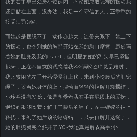
我的右手早已处身小热裤内，不论她屁股怎样的摆动我
还是贴在上面，没办法，我是一个守信的人，正乖乖的
接受惩罚@@!
而她越是摆脱不了，动作亦越大，连带关系下，她上下
的摆动，也令到她的胸部开始在我的胸口摩擦，虽然隔
着她的肚兜及我的t-shirt，但明显的她的乳头早已坚挺
起来，正在不自觉的诱惑着我>>>隔靴骚痒总是难耐，
我比较闲的左手开始慢慢往上移，来到小玲腰后的肚兜
绳子，随着她身体的上下摆动而轻轻的拉解开蝴蝶结，
小玲并没有发觉，像是享受着我右手在屁股上的爱抚，
继续的跟我吻着；解开了腰后的绳子，左手继续的往上
轻抚，来到了她后颈的蝴蝶结上，只要再解开这绳子，
她的肚兜就完全解开了!YO~我还真是解衣高手阿>