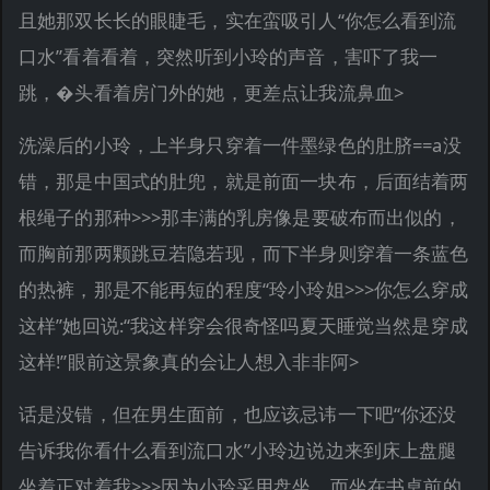
且她那双长长的眼睫毛，实在蛮吸引人“你怎么看到流
口水”看着看着，突然听到小玲的声音，害吓了我一
跳，�头看着房门外的她，更差点让我流鼻血>
洗澡后的小玲，上半身只穿着一件墨绿色的肚脐==a没
错，那是中国式的肚兜，就是前面一块布，后面结着两
根绳子的那种>>>那丰满的乳房像是要破布而出似的，
而胸前那两颗跳豆若隐若现，而下半身则穿着一条蓝色
的热裤，那是不能再短的程度“玲小玲姐>>>你怎么穿成
这样”她回说:“我这样穿会很奇怪吗夏天睡觉当然是穿成
这样!”眼前这景象真的会让人想入非非阿>
话是没错，但在男生面前，也应该忌讳一下吧“你还没
告诉我你看什么看到流口水”小玲边说边来到床上盘腿
坐着正对着我>>>因为小玲采用盘坐，而坐在书桌前的