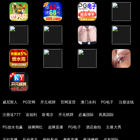
威尼斯人
PG官网
开元棋牌
官网直营
澳门永利
PG电子
注册送钱
注册送777
送福利
新葡京
开元棋牌
必赢国际
凤凰国际
PG放水包赢
操爽网红
超爽直播
PG电子
酒店偷拍
主播大秀
王妃直播
乱伦黄片
偷拍私处
趣夜直播
夜场嫩模
必发国际