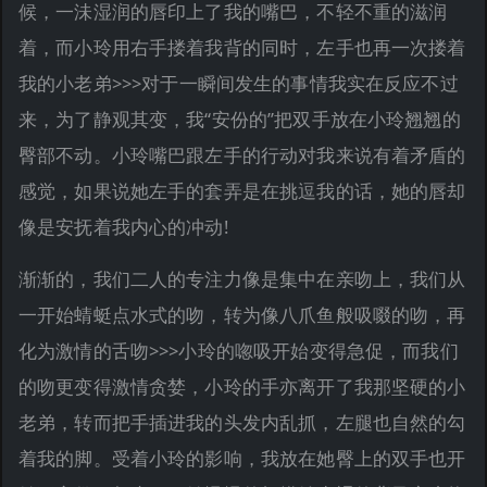
候，一沬湿润的唇印上了我的嘴巴，不轻不重的滋润
着，而小玲用右手搂着我背的同时，左手也再一次搂着
我的小老弟>>>对于一瞬间发生的事情我实在反应不过
来，为了静观其变，我“安份的”把双手放在小玲翘翘的
臀部不动。小玲嘴巴跟左手的行动对我来说有着矛盾的
感觉，如果说她左手的套弄是在挑逗我的话，她的唇却
像是安抚着我内心的冲动!
渐渐的，我们二人的专注力像是集中在亲吻上，我们从
一开始蜻蜓点水式的吻，转为像八爪鱼般吸啜的吻，再
化为激情的舌吻>>>小玲的唿吸开始变得急促，而我们
的吻更变得激情贪婪，小玲的手亦离开了我那坚硬的小
老弟，转而把手插进我的头发内乱抓，左腿也自然的勾
着我的脚。受着小玲的影响，我放在她臀上的双手也开