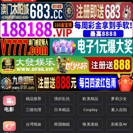
精品推荐
强奸乱伦
欧美精品
萝莉少女
电影
三级伦理
日本精品
Cosplay
素人自拍
台湾辣妹
韩国御姐
唯美港姐
东南亚AV