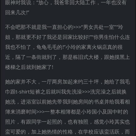
眼神对我说：“放心，我爸常回大陆工作，一年也没有
回来几次!”
不会吧那不就是我一直担心的>>>“男女共处一室”“玲
姐，那就更不好了我还是回家比较好!”“你男生怕什么连
我也不怕了，龟龟毛毛的!”小玲的家离火锅店真的很
近，隔了一条街就到了，那是栋旧式大楼，跟她摸黑上
楼梯之后就到她家了!
她的家并不大，一厅两房加起来约三十坪，她给了我毛
巾跟t-shirt短裤之后就叫我先洗澡>>>洗完澡之后就换
她洗，进浴室以前她先带我到她房间的书桌并给我看相
簿来消磨时间>>>一整本相簿都是小玲国小及国中时的
照片，有跟同学一起照的，也有独照，感觉小玲其实也
蛮可爱的，加上她热情的性格，在学校应该蛮活跃，而