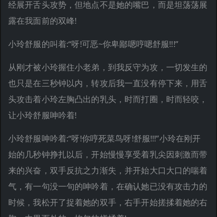
经展开舌头攻势，但地点不是她的嘴巴，而是坦荡荡展
露在我面前的双峰!
小玲舒服的叫着:“呀!可恶~你卑鄙嗯哼嗯舒服!!!”
从刚才被小玲握住小老弟，到我反守为攻，一切发生的
也只是在三秒钟以内，转攻后我一直没有停下来，用舌
头攻击着小玲左胸凸出的乳头，时而打圈，时而轻咬，
让小玲舒服呻吟着!
小玲舒服呻吟着:“呀!你哼死菜鸟呀!舒服!!!”小玲在刚开
始的几秒钟挣扎以后，开始慢慢享受着乳尖因刺激而带
来的兴奋，双手反抗之力渐失，并开始大口大口的喘着
气，有一句没一句的呻吟着，在确认她已没有攻击力的
时候，我松开了捉着她的双手，右手开始搓揉着她的右